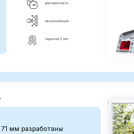
м разработаны
 32 мм. Наружная
оскости с рамой,
тичности.
от 34 500
р*
* Стандартное белое окно размером 1.
откидная, фурнитура немецкая ROTO
ПОДАРОК!
теплоизоляция
долговечность