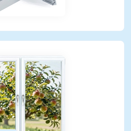
4м х 1.4м, левая поворотная, правая повротно-
, стеклопакет с Энергосберегающим стеклом - В