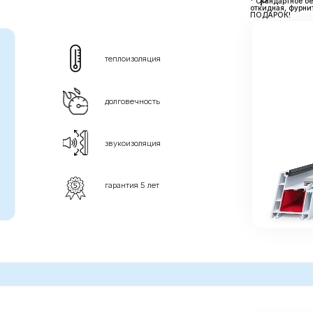
звукоизоляция
гарантия 5 лет
характеристик и
ый элегантный дизайн
ольше света за счет
 створка).