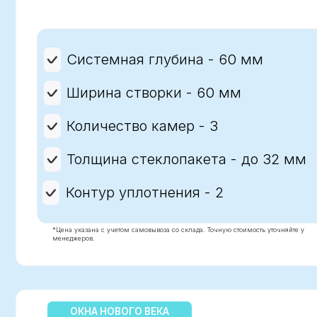
Количество камер - 3
Толщина стеклопакета - до 32 мм
Контур уплотнения - 2
*Цена указана с учетом самовывоза со склада. Точную стоимость уточняйте у
менеджеров.
ОКНА НОВОГО ВЕКА
ПРОФИЛЬ BLITZ NEW
Сочетание высоких эксплуатационных 
доступной цены. Как дополнение – нов
профиля, который пропускает на 12% б
уменьшенной высоты до 105 мм (рама +