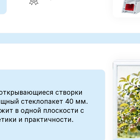
 и практичности.
от 35 300
р*
* Стандартное белое окно размером 1.
откидная, фурнитура немецкая ROTO
ПОДАРОК!
теплоизоляция
долговечность
звукоизоляция
гарантия 5 лет