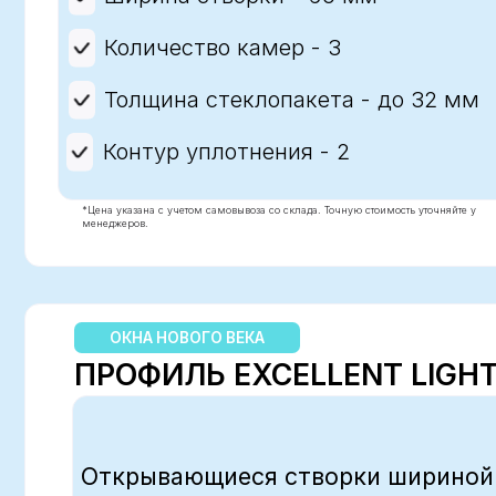
ОКНА НОВОГО ВЕКА
ПРОФИЛЬ EXCELLENT LIGHT
Открывающиеся створки шириной 71 м
специально под стеклопакет толщиной
поверхность створки лежит в одной пл
придавая окну больше эстетики и прак
Системная глубина - 60 мм
Ширина створки - 71 мм