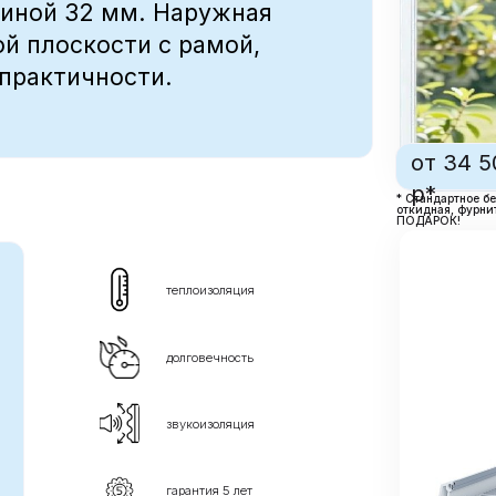
звукоизоляция
гарантия 5 лет
рывающиеся створки
 стеклопакет 40 мм.
в одной плоскости с