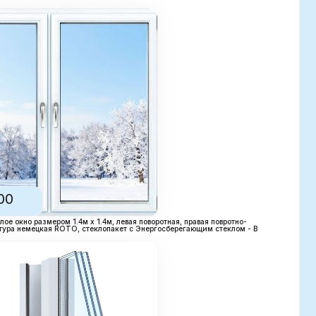
4м х 1.4м, левая поворотная, правая повротно-
, стеклопакет с Энергосберегающим стеклом - В