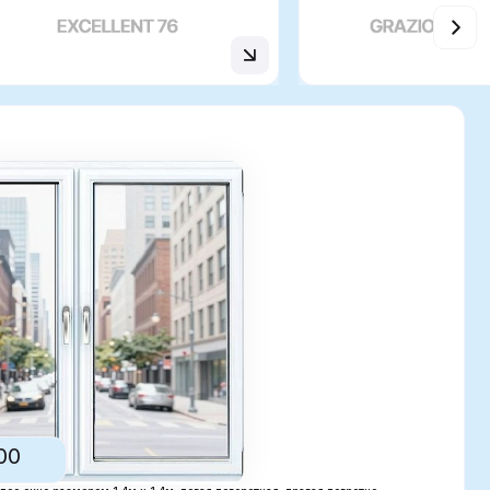
4м х 1.4м, левая поворотная, правая повротно-
, стеклопакет с Энергосберегающим стеклом - В