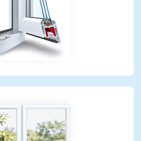
4м х 1.4м, левая поворотная, правая повротно-
, стеклопакет с Энергосберегающим стеклом - В