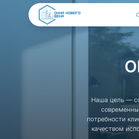
О
О
Наша цель — с
современны
потребности кли
качеством исп