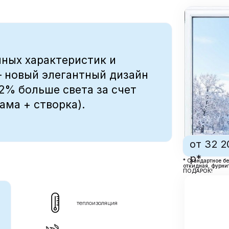
от 32 200
р*
* Стандартное белое окно размером 1.
откидная, фурнитура немецкая ROTO
ПОДАРОК!
теплоизоляция
долговечность
звукоизоляция
гарантия 5 лет